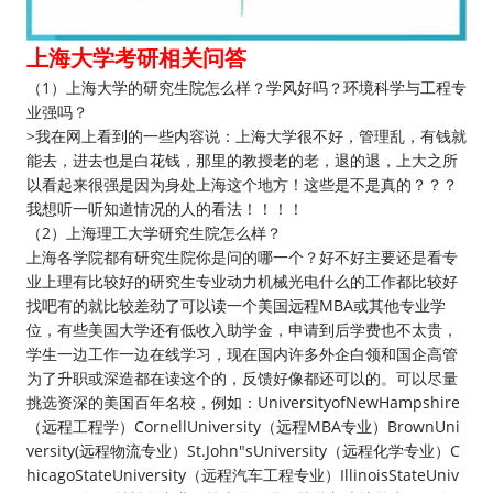
上海大学考研相关问答
（1）上海大学的研究生院怎么样？学风好吗？环境科学与工程专
业强吗？
>我在网上看到的一些内容说：上海大学很不好，管理乱，有钱就
能去，进去也是白花钱，那里的教授老的老，退的退，上大之所
以看起来很强是因为身处上海这个地方！这些是不是真的？？？
我想听一听知道情况的人的看法！！！！
（2）上海理工大学研究生院怎么样？
上海各学院都有研究生院你是问的哪一个？好不好主要还是看专
业上理有比较好的研究生专业动力机械光电什么的工作都比较好
找吧有的就比较差劲了可以读一个美国远程MBA或其他专业学
位，有些美国大学还有低收入助学金，申请到后学费也不太贵，
学生一边工作一边在线学习，现在国内许多外企白领和国企高管
为了升职或深造都在读这个的，反馈好像都还可以的。可以尽量
挑选资深的美国百年名校，例如：UniversityofNewHampshire
（远程工程学）CornellUniversity（远程MBA专业）BrownUni
versity(远程物流专业）St.John"sUniversity（远程化学专业）C
hicagoStateUniversity（远程汽车工程专业）IllinoisStateUniv