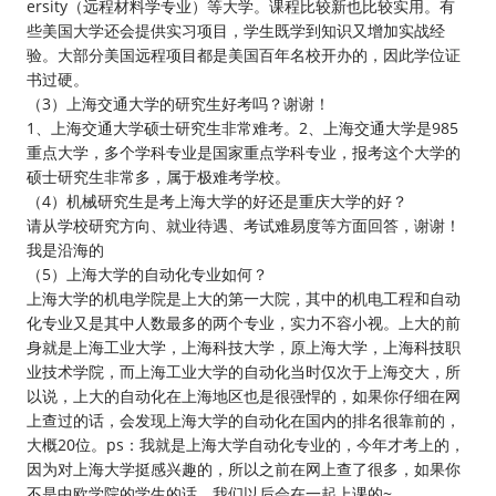
ersity（远程材料学专业）等大学。课程比较新也比较实用。有
些美国大学还会提供实习项目，学生既学到知识又增加实战经
验。大部分美国远程项目都是美国百年名校开办的，因此学位证
书过硬。
（3）上海交通大学的研究生好考吗？谢谢！
1、上海交通大学硕士研究生非常难考。2、上海交通大学是985
重点大学，多个学科专业是国家重点学科专业，报考这个大学的
硕士研究生非常多，属于极难考学校。
（4）机械研究生是考上海大学的好还是重庆大学的好？
请从学校研究方向、就业待遇、考试难易度等方面回答，谢谢！
我是沿海的
（5）上海大学的自动化专业如何？
上海大学的机电学院是上大的第一大院，其中的机电工程和自动
化专业又是其中人数最多的两个专业，实力不容小视。上大的前
身就是上海工业大学，上海科技大学，原上海大学，上海科技职
业技术学院，而上海工业大学的自动化当时仅次于上海交大，所
以说，上大的自动化在上海地区也是很强悍的，如果你仔细在网
上查过的话，会发现上海大学的自动化在国内的排名很靠前的，
大概20位。ps：我就是上海大学自动化专业的，今年才考上的，
因为对上海大学挺感兴趣的，所以之前在网上查了很多，如果你
不是中欧学院的学生的话，我们以后会在一起上课的~