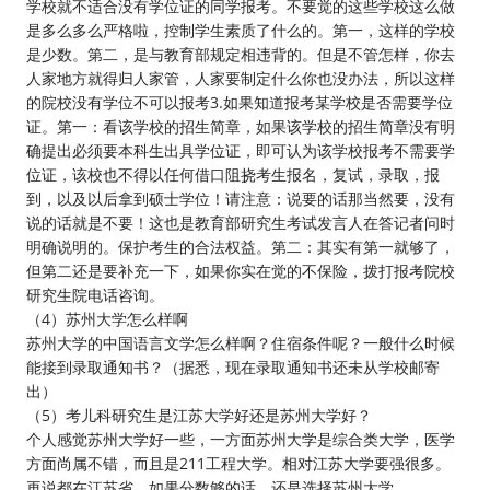
学校就不适合没有学位证的同学报考。不要觉的这些学校这么做
是多么多么严格啦，控制学生素质了什么的。第一，这样的学校
是少数。第二，是与教育部规定相违背的。但是不管怎样，你去
人家地方就得归人家管，人家要制定什么你也没办法，所以这样
的院校没有学位不可以报考3.如果知道报考某学校是否需要学位
证。第一：看该学校的招生简章，如果该学校的招生简章没有明
确提出必须要本科生出具学位证，即可认为该学校报考不需要学
位证，该校也不得以任何借口阻挠考生报名，复试，录取，报
到，以及以后拿到硕士学位！请注意：说要的话那当然要，没有
说的话就是不要！这也是教育部研究生考试发言人在答记者问时
明确说明的。保护考生的合法权益。第二：其实有第一就够了，
但第二还是要补充一下，如果你实在觉的不保险，拨打报考院校
研究生院电话咨询。
（4）苏州大学怎么样啊
苏州大学的中国语言文学怎么样啊？住宿条件呢？一般什么时候
能接到录取通知书？（据悉，现在录取通知书还未从学校邮寄
出）
（5）考儿科研究生是江苏大学好还是苏州大学好？
个人感觉苏州大学好一些，一方面苏州大学是综合类大学，医学
方面尚属不错，而且是211工程大学。相对江苏大学要强很多。
再说都在江苏省，如果分数够的话，还是选择苏州大学。