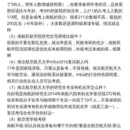
了3W人，明年人数增减很明显），你要准备明年考的话，总体形
势应该比今年好。考985的据我所知没有，上211的占考上人数的
1/3吧。但是金城考上南航的很少。很多211分数都不高，最低的
290左右（今年除外）。大多数还是调剂或者读专硕。情况就这
样
（5）南航民航学院研究生导师谁比较牛？
前面的不要在那乱忽悠，就业率是高，民航考研的也少，南航民
航学院没招满也是优先在本校调剂的，外校考过来难的很，慎重
啊
（6）南京航空航天大学mba2016复试刷人吗
17年是国家线录取。只要认真备考，不算很难。南京航空航天大
学与航空业、通信业的联系比较紧密。mba的行业特色很明显。
相关行业的从业人员可以考虑。
（7）南京航空航天大学的研究生专业有机化学怎么样？
你好我是南航的研究生2014年南航六院有机化学复试线372有机
化学和高分子化学与物理两个专业一共招了10个人，不算保研的
初试专业课考有机化学或物理化学或无机化学（就是三选一）、
复试考综合化学祝你好运~
（8）航空类学校考研
南航不错.你以后就业准备向哪个方向呢?要是在航空航天部:那么