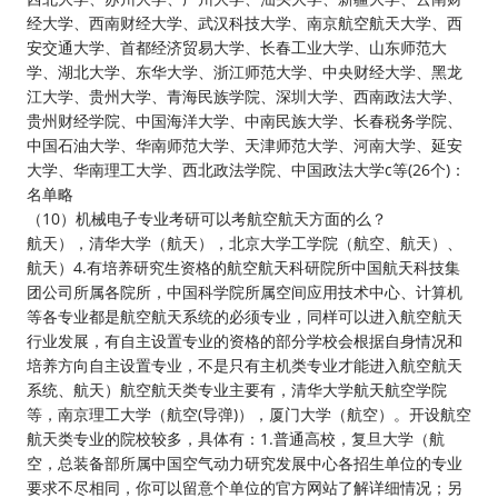
经大学、西南财经大学、武汉科技大学、南京航空航天大学、西
安交通大学、首都经济贸易大学、长春工业大学、山东师范大
学、湖北大学、东华大学、浙江师范大学、中央财经大学、黑龙
江大学、贵州大学、青海民族学院、深圳大学、西南政法大学、
贵州财经学院、中国海洋大学、中南民族大学、长春税务学院、
中国石油大学、华南师范大学、天津师范大学、河南大学、延安
大学、华南理工大学、西北政法学院、中国政法大学c等(26个)：
名单略
（10）机械电子专业考研可以考航空航天方面的么？
航天），清华大学（航天），北京大学工学院（航空、航天）、
航天）4.有培养研究生资格的航空航天科研院所中国航天科技集
团公司所属各院所，中国科学院所属空间应用技术中心、计算机
等各专业都是航空航天系统的必须专业，同样可以进入航空航天
行业发展，有自主设置专业的资格的部分学校会根据自身情况和
培养方向自主设置专业，不是只有主机类专业才能进入航空航天
系统、航天）航空航天类专业主要有，清华大学航天航空学院
等，南京理工大学（航空(导弹)），厦门大学（航空）。开设航空
航天类专业的院校较多，具体有：1.普通高校，复旦大学（航
空，总装备部所属中国空气动力研究发展中心各招生单位的专业
要求不尽相同，你可以留意个单位的官方网站了解详细情况；另