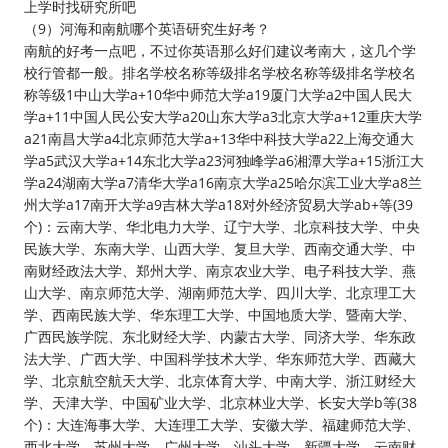
上学时找研究所吧
（9）河海和南航哪个英语研究生好考？
南航的好考一点吧，不过你英语那么好们建议考南大，这几个学
校行管都一般。排名学校名称等级排名学校名称等级排名学校名
称等级1中山大学a+10华中师范大学a19厦门大学a2中国人民大
学a+11中国人民公安大学a20山东大学a3北京大学a+12重庆大学
a21南昌大学a4北京师范大学a+13华中科技大学a22上海交通大
学a5武汉大学a+14东北大学a23河独峰学a6湘潭大学a+15浙江大
学a24湖南大学a7清华大学a16南京大学a25哈尔滨工业大学a8兰
州大学a17南开大学a9吉林大学a18对外经济贸易大学ab+等(39
个)：云南大学、华北电力大学、辽宁大学、北京科技大学、中央
民族大学、东南大学、山西大学、复旦大学、西南交通大学、中
南财经政法大学、郑州大学、南京农业大学、电子科技大学、燕
山大学、南京师范大学、湖南师范大学、四川大学、北京理工大
学、西南民族大学、华东理工大学、中国地质大学、暨南大学、
广西民族学院、东北财经大学、内蒙古大学、同济大学、华东政
法大学、广西大学、中国科学技术大学、华东师范大学、西藏大
学、北京航空航天大学、北京体育大学、中南大学、浙江财经大
学、天津大学、中国矿业大学、北京林业大学、长安大学b等(38
个)：大连海事大学、大连理工大学、安徽大学、福建师范大学、
西北大学、苏州大学、广州大学、汕头大学、新疆大学、云南财