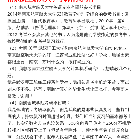
（1）南京航空航天大学英语专业考研的参考书目
2014年南京航空航天大学631教育学心理学综合的参考书目：袁
振国主编：《当代教育学》，教育科学出版社，2010年，第4
版。彭聃龄.《普通心理学》.第4版.北京：北京师范大学出版社，
2012.考试不会涉及其他的书，因为这是他们学校指定的参考书，
你按照他们的参考书复习就行。
（2）考研 关于 武汉理工大学和南京航空航天大学 自动化专业
南京航空航天大学的好，江苏就业也比湖北好！学校，地域因素
都很重要，南京，苏州什么的，很好就业的。
（3）我想考南京航空航天大学的计算机系研究生，想请教几个问
题。
我是武汉理工船舶工程系的学生，我想知道考南航难不难，面试
刷人多不多。还有，南航计算机的毕业生就业怎么样。希望高人
指教，谢谢！
（4）南航金城学院考研率好吗？
我是金城的，考研率很高。但是我说的是那些认真复习，坚持到
底的人，持续复习时间超过6个月。我们班当年复习的基本都考上
了。其实分数考差点也没关系，500分的卷子你考个250分不挑学
校和地区就有学上了（但是今年除外）。预计明年卷子难度会提
高，分数线会下降，报考人数会降低（去年涨了40W人，今年涨